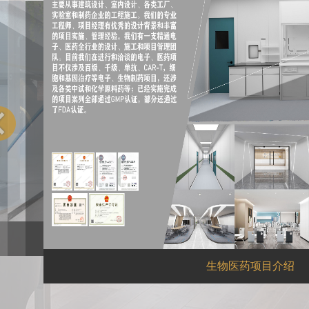
因考虑设计产权，请联系Jing-Design商讨相应案
先通医药
美敦力
卡夫亨氏
镁信生物科技
岸
生物医药项目介绍