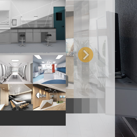
例
迈生物
沃比医疗
英科医疗
卓阮医疗
科镁信